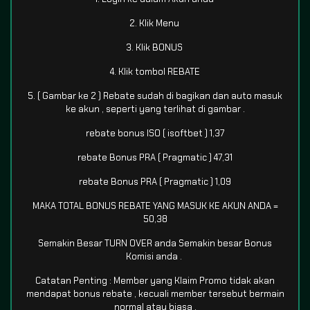
2. Klik Menu
3. Klik BONUS
4. Klik tombol REBATE
5. ( Gambar ke 2 ) Rebate sudah di bagikan dan auto masuk
ke akun , seperti yang terlihat di gambar .
rebate bonus ISO ( isoftbet ) 1,37
rebate Bonus PRA ( Pragmatic ) 47,31
rebate Bonus PRA ( Pragmatic ) 1,09
MAKA TOTAL BONUS REBATE YANG MASUK KE AKUN ANDA =
50,38
Semakin Besar TURN OVER anda Semakin besar Bonus
Komisi anda .
Catatan Penting : Member yang Klaim Promo tidak akan
mendapat bonus rebate , kecuali member tersebut bermain
normal atau biasa .