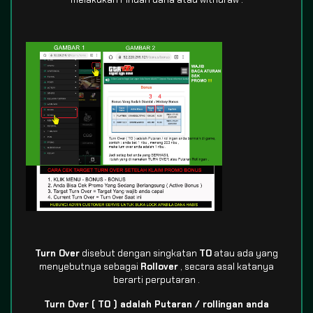
Turn Over
disebut dengan singkatan
TO
atau ada yang
menyebutnya sebagai
Rollover
, secara asal katanya
berarti perputaran .
Turn Over ( TO ) adalah Putaran / rollingan anda