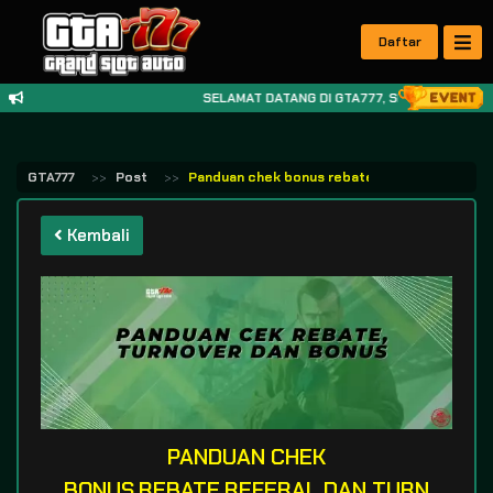
Daftar
SELAMAT DATANG DI GTA777, SITUS SLOT ONLI
GTA777
Post
Panduan chek bonus rebate referal dan turn o
Kembali
PANDUAN CHEK
BONUS,REBATE,REFERAL DAN TURN