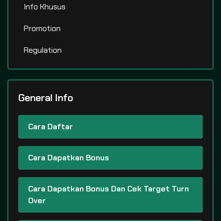
Info Khusus
Promotion
Regulation
General Info
Cara Daftar
Cara Dapatkan Bonus
Cara Dapatkan Bonus Dan Cek Target Turn
Over