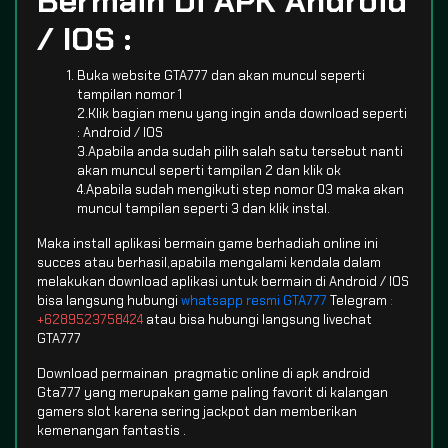
Bermain Di APK Android
/ IOS :
Buka website GTA777 dan akan muncul seperti
tampilan nomor 1
2.Klik bagian menu yang ingin anda download seperti
: Android / IOS
3.Apabila anda sudah pilih salah satu tersebut nanti
akan muncul seperti tampilan 2 dan klik ok
4.Apabila sudah mengikuti step nomor 03 maka akan
muncul tampilan seperti 3 dan klik instal.
Maka install aplikasi bermain game berhadiah online ini
succes atau berhasil,apabila mengalami kendala dalam
melakukan download aplikasi untuk bermain di Android / IOS
bisa langsung hubungi
whatsapp resmi GTA777
Telegram
:
+6289523758424
atau bisa hubungi langsung livechat
GTA777
Download permainan pragmatic online di apk android
Gta777 yang merupakan game paling favorit di kalangan
gamers slot karena sering jackpot dan memberikan
kemenangan fantastis .