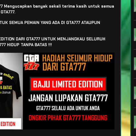
77 Mengucapkan banyak sekali terima kasih untuk semua
 GTA777.
TUK SEMUA PEMAIN YANG ADA DI GTA777 ATAUPUN
EDITION DARI GTA777 UNTUK MENJANGKAU SELURUH
7 HIDUP TANPA BATAS !!!