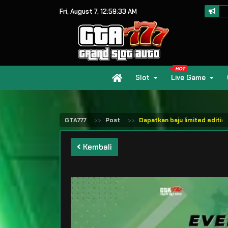
Fri, August 7, 12:59:36 AM
Slot
Live Game
GTA777
Post
Dapatkan baju limited editio
Kembali