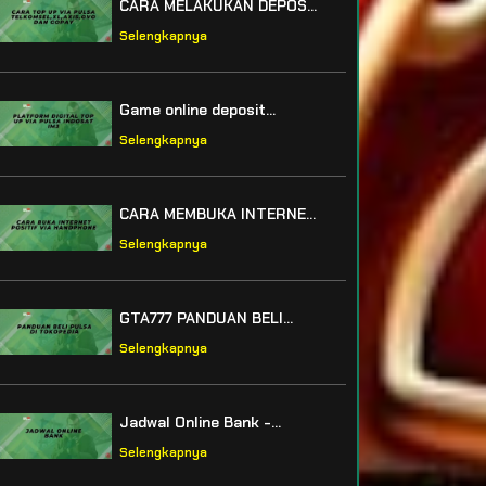
CARA MELAKUKAN DEPOS...
Selengkapnya
Game online deposit...
Selengkapnya
CARA MEMBUKA INTERNE...
Selengkapnya
GTA777 PANDUAN BELI...
Selengkapnya
Jadwal Online Bank -...
Selengkapnya