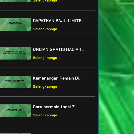
Selengkapnya
DAPATKAN BAJU LIMITE...
Selengkapnya
UNDIAN GRATIS HADIAH...
Selengkapnya
Kemenangan Pemain Di...
Selengkapnya
Cara bermain togel Z...
Selengkapnya