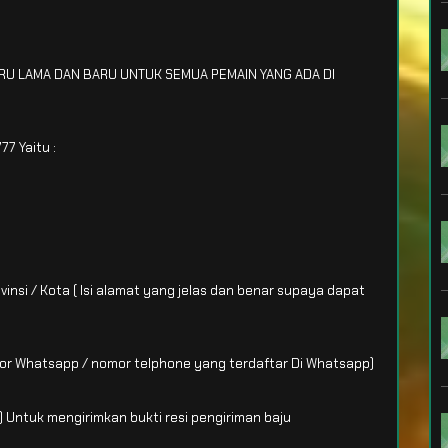
RU LAMA DAN BARU UNTUK SEMUA PEMAIN YANG ADA DI
7 Yaitu :
insi / Kota ( Isi alamat yang jelas dan benar supaya dapat
omor Whatsapp / nomor telphone yang terdaftar Di Whatsapp)
l ) Untuk mengirimkan bukti resi pengiriman baju