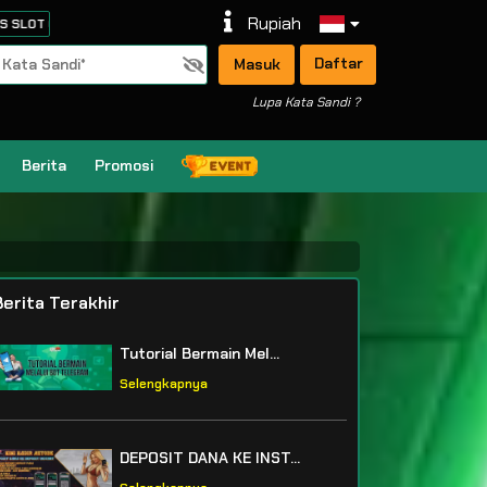
Rupiah
 TERPERCAYA DI INDONESIA, SILAHKAN MENGGUNAKAN BING / DUCKDUCKGO UN
Daftar
Masuk
Lupa Kata Sandi ?
Berita
Promosi
Berita Terakhir
Tutorial Bermain Mel...
Selengkapnya
DEPOSIT DANA KE INST...