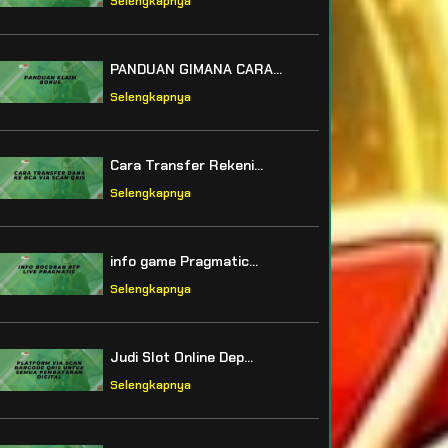
Selengkapnya
PANDUAN GIMANA CARA...
Selengkapnya
Cara Transfer Rekeni...
Selengkapnya
info game Pragmatic...
Selengkapnya
Judi Slot Online Dep...
Selengkapnya