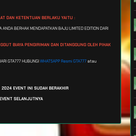
AT DAN KETENTUAN BERLAKU YAITU :
MAKA ANDA BERHAK MENDAPATKAN BAJU LIMITED EDITION DARI
NGGUT BIAYA PENGIRIMAN DAN DITANGGUNG OLEH PIHAK
ARI GTA777 HUBUNGI
WHATSAPP Resmi GTA777
atau
 2024 EVENT INI SUDAH BERAKHIR
EVENT SELANJUTNYA