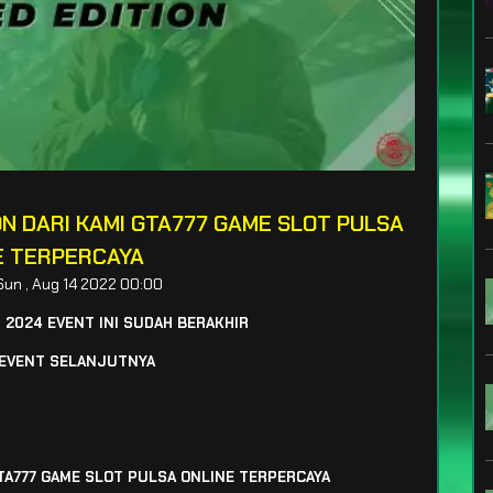
ON DARI KAMI GTA777 GAME SLOT PULSA
E TERPERCAYA
Sun , Aug 14 2022 00:00
 2024 EVENT INI SUDAH BERAKHIR
EVENT SELANJUTNYA
GTA777 GAME SLOT PULSA ONLINE TERPERCAYA