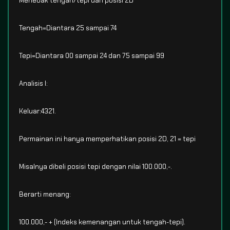
Menebak tengah/tepi dari posisi 2D
Tengah=Diantara 25 sampai 74
Tepi=Diantara 00 sampai 24 dan 75 sampai 99
Analisis I:
Keluar:4321.
Permainan ini hanya memperhatikan posisi 2D, 21 = tepi
Misalnya dibeli posisi tepi dengan nilai 100.000,-.
Berarti menang:
100.000,- + (Indeks kemenangan untuk tengah-tepi).