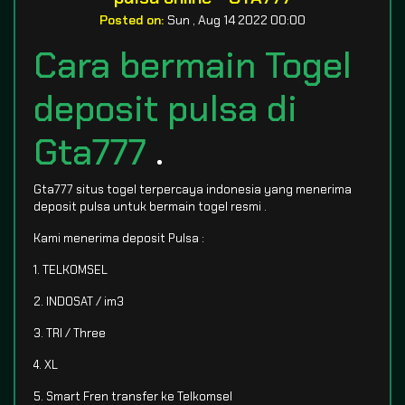
Posted on:
Sun , Aug 14 2022 00:00
Cara bermain Togel
deposit pulsa di
Gta777
.
Gta777 situs togel terpercaya indonesia yang menerima
deposit pulsa untuk bermain togel resmi .
Kami menerima deposit Pulsa :
1. TELKOMSEL
2. INDOSAT / im3
3. TRI / Three
4. XL
5. Smart Fren transfer ke Telkomsel