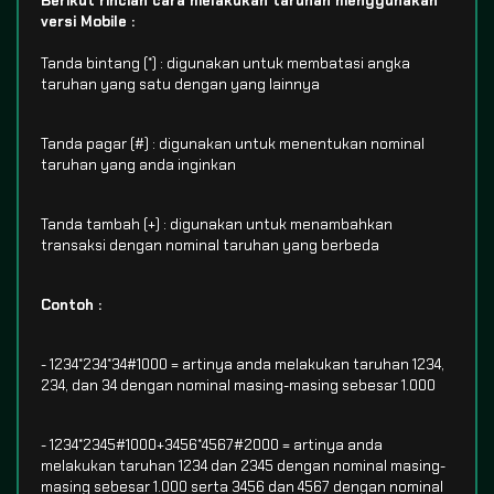
Berikut rincian cara melakukan taruhan menggunakan
versi Mobile :
Tanda bintang (*) : digunakan untuk membatasi angka
taruhan yang satu dengan yang lainnya
Tanda pagar (#) : digunakan untuk menentukan nominal
taruhan yang anda inginkan
Tanda tambah (+) : digunakan untuk menambahkan
transaksi dengan nominal taruhan yang berbeda
Contoh :
- 1234*234*34#1000 = artinya anda melakukan taruhan 1234,
234, dan 34 dengan nominal masing-masing sebesar 1.000
- 1234*2345#1000+3456*4567#2000 = artinya anda
melakukan taruhan 1234 dan 2345 dengan nominal masing-
masing sebesar 1.000 serta 3456 dan 4567 dengan nominal