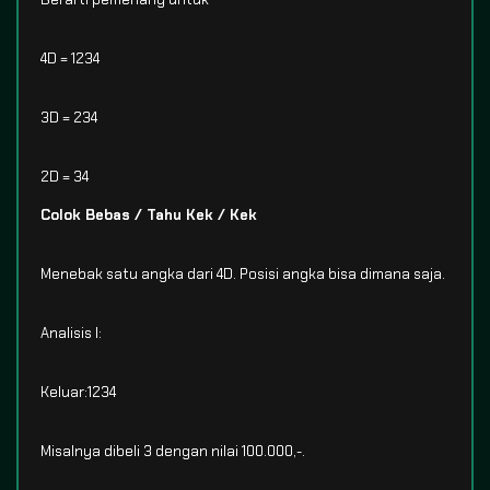
4D = 1234
3D = 234
2D = 34
Colok Bebas / Tahu Kek / Kek
Menebak satu angka dari 4D. Posisi angka bisa dimana saja.
Analisis I:
Keluar:1234
Misalnya dibeli 3 dengan nilai 100.000,-.