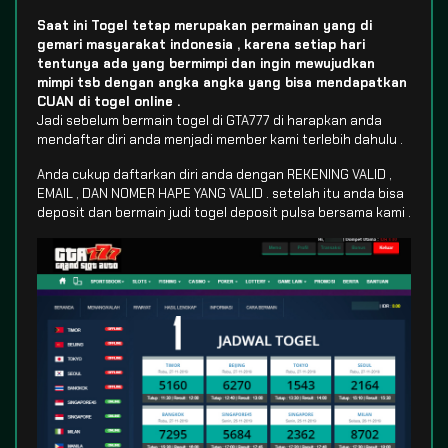
Saat ini Togel tetap merupakan permainan yang di
gemari masyarakat indonesia , karena setiap hari
tentunya ada yang bermimpi dan ingin mewujudkan
mimpi tsb dengan angka angka yang bisa mendapatkan
CUAN di togel online .
Jadi sebelum bermain togel di GTA777 di harapkan anda
mendaftar diri anda menjadi member kami terlebih dahulu .
Anda cukup daftarkan diri anda dengan REKENING VALID ,
EMAIL , DAN NOMER HAPE YANG VALID . setelah itu anda bisa
deposit dan bermain judi togel deposit pulsa bersama kami .