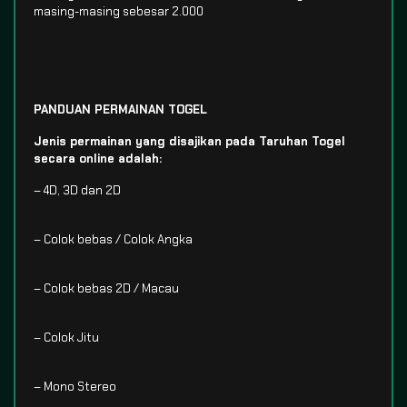
masing-masing sebesar 2.000
PANDUAN PERMAINAN TOGEL
Jenis permainan yang disajikan pada Taruhan Togel
secara online adalah:
– 4D, 3D dan 2D
– Colok bebas / Colok Angka
– Colok bebas 2D / Macau
– Colok Jitu
– Mono Stereo