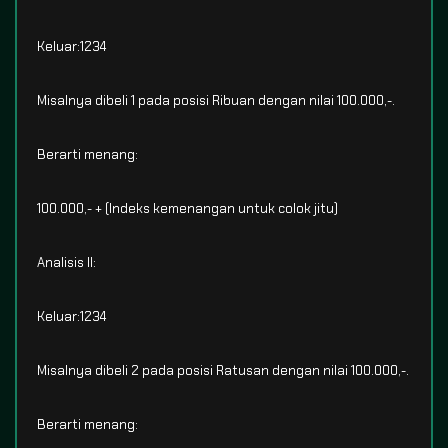
Keluar:1234
Misalnya dibeli 1 pada posisi Ribuan dengan nilai 100.000,-.
Berarti menang:
100.000,- + (Indeks kemenangan untuk colok jitu)
Analisis II:
Keluar:1234
Misalnya dibeli 2 pada posisi Ratusan dengan nilai 100.000,-.
Berarti menang: