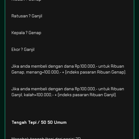
Ratusan ? Ganjil
Kepala ? Genap
Ekor ? Ganjil
Jika anda membeli dengan dana Rp.100.000,- untuk Ribuan
Genap, menang=100.000,- + (indeks pasaran Ribuan Genap).
Jika anda membeli dengan dana Rp.100.000,- untuk Ribuan
Ganjil, kalah=100.000,- + (indeks pasaran Ribuan Ganjil).
Tengah Tepi / 50 50 Umum