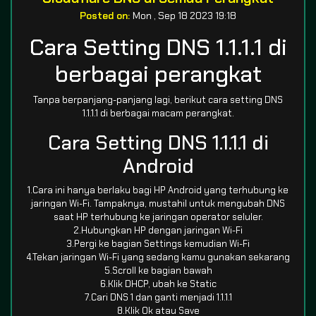
Posted on:
Mon , Sep 18 2023 19:18
Cara Setting DNS 1.1.1.1 di
berbagai perangkat
Tanpa berpanjang-panjang lagi, berikut cara setting DNS
1.1.1.1 di berbagai macam perangkat.
Cara Setting DNS 1.1.1.1 di
Android
1.Cara ini hanya berlaku bagi HP Android yang terhubung ke
jaringan Wi-Fi. Tampaknya, mustahil untuk mengubah DNS
saat HP terhubung ke jaringan operator seluler.
2.Hubungkan HP dengan jaringan Wi-Fi
3.Pergi ke bagian Settings kemudian Wi-Fi
4.Tekan jaringan Wi-Fi yang sedang kamu gunakan sekarang
5.Scroll ke bagian bawah
6.Klik DHCP, ubah ke Static
7.Cari DNS 1 dan ganti menjadi 1.1.1.1
8.Klik Ok atau Save