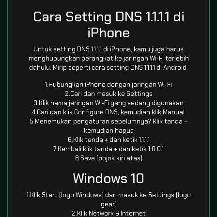
Cara Setting DNS 1.1.1.1 di
iPhone
Untuk setting DNS 1.1.1.1 di iPhone, kamu juga harus
menghubungkan perangkat ke jaringan Wi-Fi terlebih
dahulu. Mirip seperti cara setting DNS 1.1.1.1 di Android.
1.Hubungkan iPhone dengan jaringan Wi-Fi
2.Cari dan masuk ke Settings
3.Klik nama jaringan Wi-Fi yang sedang digunakan
4.Cari dan klik Configure DNS, kemudian klik Manual
5.Menemukan pengaturan sebelumnya? Klik tanda –
kemudian hapus
6.Klik tanda + dan ketik 1.1.1.1
7.Kembali klik tanda + dan ketik 1.0.0.1
8.Save (pojok kiri atas)
Windows 10
1.Klik Start (logo Windows) dan masuk ke Settings (logo
gear)
2.Klik Network & Internet