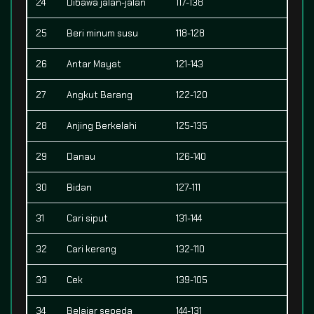
24
Dibawa jalan-jalan
117-138
25
Beri minum susu
118-128
26
Antar Mayat
121-143
27
Angkut Barang
122-120
28
Anjing Berkelahi
125-135
29
Danau
126-140
30
Bidan
127-111
31
Cari siput
131-144
32
Cari kerang
132-110
33
Cek
139-105
34
Belajar sepeda
144-131