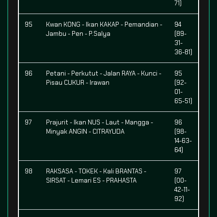
71)
95
Kwan KONG - Ikan KAKAP - Pemandian -
94
Jambu - Pen - P.Salya
(89-
31-
36-81)
96
Petani - Perkutut - Jalan RAYA - Kunci -
95
Pisau CUKUR - Irawan
(92-
01-
65-51)
97
Prajurit - Ikan NUS - Laut - Mangga -
96
Minyak ANGIN - CITRAYUDA
(98-
14-63-
64)
98
RAKSASA - TOKEK - Kali BRANTAS -
97
SIRSAT - Lemari ES - PRAHASTA
(00-
42-11-
92)