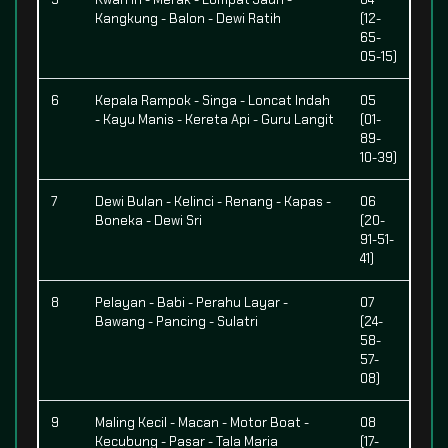
Kangkung - Balon - Dewi Ratih
(12-
65-
05-15)
6
Kepala Rampok - Singa - Loncat Indah
05
- Kayu Manis - Kereta Api - Guru Langit
(01-
89-
10-39)
7
Dewi Bulan - Kelinci - Renang - Kapas -
06
Boneka - Dewi Sri
(20-
91-51-
41)
8
Pelayan - Babi - Perahu Layar -
07
Bawang - Pancing - Sulatri
(24-
58-
57-
08)
9
Maling Kecil - Macan - Motor Boat -
08
Kecubung - Pasar - Tala Maria
(17-