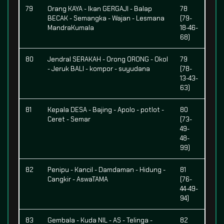
79
Orang KAYA - Ikan GERGAJI - Balap
78
BECAK - Semangka - Wajan - Lesmana
(79-
MandraKumala
18-46-
68)
80
Jendral SERAKAH - Orong ORONG - Okol
79
- Jeruk BALI - kompor - suyudana
(78-
13-43-
63)
81
Kepala DESA - Bajing - Apolo - potlot -
80
Ceret - Semar
(73-
49-
48-
99)
82
Penipu - Kancil - Damdaman - Hidung -
81
Cangkir - AswaTAMA
(76-
44-49-
94)
83
Gembala - Kuda NIL - AS - Telinga -
82