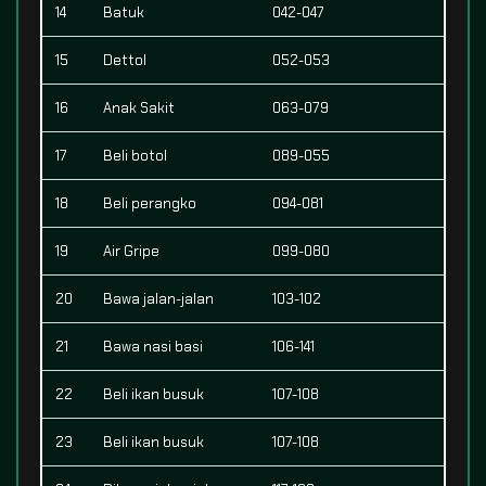
14
Batuk
042-047
15
Dettol
052-053
16
Anak Sakit
063-079
17
Beli botol
089-055
18
Beli perangko
094-081
19
Air Gripe
099-080
20
Bawa jalan-jalan
103-102
21
Bawa nasi basi
106-141
22
Beli ikan busuk
107-108
23
Beli ikan busuk
107-108