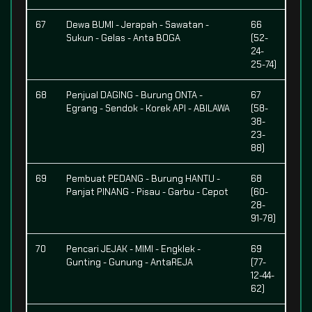
67
Dewa BUMI - Jerapah - Sawatan -
66
Sukun - Gelas - Anta BOGA
(52-
24-
25-74)
68
Penjual DAGING - Burung ONTA -
67
Egrang - Sendok - Korek API - ABILAWA
(58-
38-
23-
88)
69
Pembuat PEDANG - Burung HANTU -
68
Panjat PINANG - Pisau - Garbu - Cepot
(60-
28-
91-78)
70
Pencari JEJAK - MIMI - Engklek -
69
Gunting - Gunung - AntaREJA
(77-
12-44-
62)