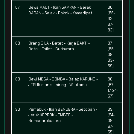
87
Dewa MAUT - Ikan SAMPAN - Gerak
86
BADAN - Salak - Rokok - Yamadipati
(86-
33-
37-
83)
88
Orang GILA - Betet - Kerja BAKTI -
87
Botol - Toilet - Buriswara
(88-
09-
33-
59)
89
Dewi MEGA - DOMBA - Balap KARUNG -
88
JERUK manis - piring - Wilutama
(87-
17-34-
67)
90
Pemabuk - Ikan BENDERA - Setopan -
89
Jeruk KEPROK - EMBER -
(94-
Bomanarakasura
05-
67-
55)